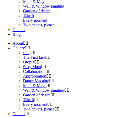
Mato & Mayo
Wall & Window painting
Garden of desire
Take it
Every moment
Two tickets, please
Contact
Blog
About
Gallery
~ ing
The First kiss
Utopia
Sexy Mato
Collaboration
Appropriation
Dance Macabre
Mato & Mayo
Wall & Window painting
Garden of desire
Take it
Every moment
Two tickets, please
Contact