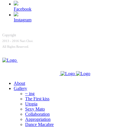
Facebook
Instagram
Copyright
2013 - 2016 Nari Choi.
All Rights Reserved.
About
Gallery
~ ing
The First kiss
Utopia
Sexy Mato
Collaboration
Appropriation
Dance Macabre