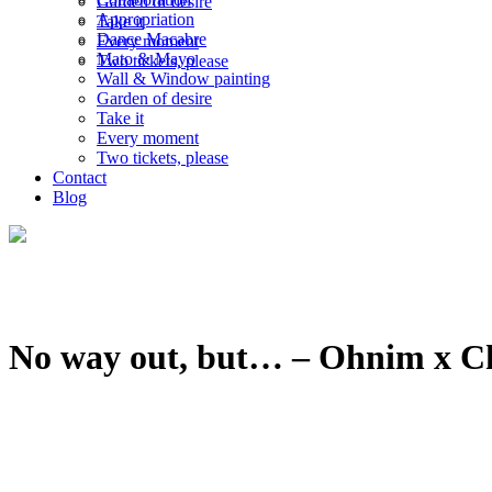
Garden of desire
Appropriation
Take it
Dance Macabre
Every moment
Mato & Mayo
Two tickets, please
Wall & Window painting
Garden of desire
Take it
Every moment
Two tickets, please
Contact
Blog
No way out, but… – Ohnim x C